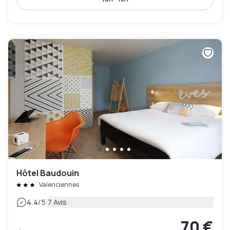
Hôtel Baudouin
Valenciennes
|
4.4
/5
7 Avis
70 €