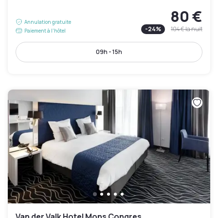
80 €
Annulation gratuite
-
24
%
104 €
la nuit
Paiement à l'hôtel
09h - 15h
Van der Valk Hotel Mons Congres