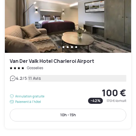
Van Der Valk Hotel Charleroi Airport
Gosselies
|
4.2
/5
11 Avis
100 €
Annulation gratuite
-
42
%
170 €
la nuit
Paiement à l'hôtel
10h - 15h