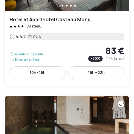
Hotel et Aparthotel Casteau Mons
Casteau
|
4.4
/5
71 Avis
83 €
Annulation gratuite
-
30
%
117 €
la nuit
Paiement à l'hôtel
10h - 16h
16h - 22h