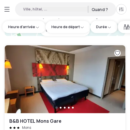
Ville, hôtel, ...
Quand ?
Tous
Hôtels de jour disponibles à Maubeuge
:
17
Heure d'arrivée
Heure de départ
Durée
hotel.cta.view_map
B&B HOTEL Mons Gare
Mons