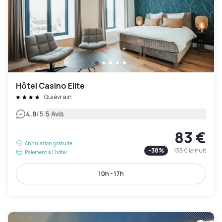
Hôtel Casino Elite
Quiévrain
|
4.8
/5
5 Avis
83 €
Annulation gratuite
-
38
%
133 €
la nuit
Paiement à l'hôtel
10h - 17h