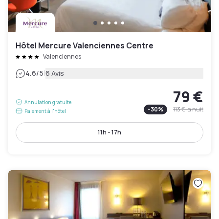
Hôtel Mercure Valenciennes Centre
Valenciennes
|
4.6
/5
6 Avis
79 €
Annulation gratuite
-
30
%
113 €
la nuit
Paiement à l'hôtel
11h - 17h