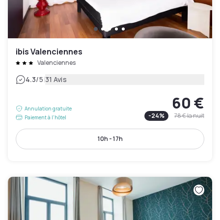
ibis Valenciennes
Valenciennes
|
4.3
/5
31 Avis
60 €
Annulation gratuite
-
24
%
78 €
la nuit
Paiement à l'hôtel
10h - 17h