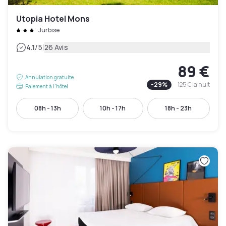
Utopia Hotel Mons
Jurbise
|
4.1
/5
26 Avis
89 €
Annulation gratuite
-
29
%
125 €
la nuit
Paiement à l'hôtel
08h - 13h
10h - 17h
18h - 23h