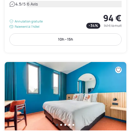
|
4.5
/5
6 Avis
94 €
Annulation gratuite
-
34
%
141 €
la nuit
Paiement à l'hôtel
10h - 15h