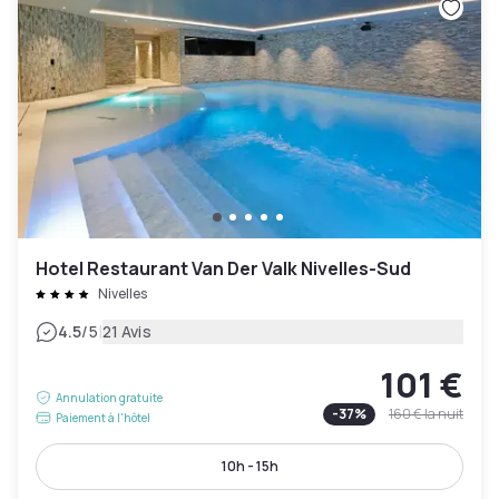
Hotel Restaurant Van Der Valk Nivelles-Sud
Nivelles
|
4.5
/5
21 Avis
101 €
Annulation gratuite
-
37
%
160 €
la nuit
Paiement à l'hôtel
10h - 15h