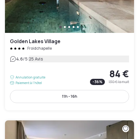
Golden Lakes Village
Froidchapelle
|
4.6
/5
25 Avis
84 €
Annulation gratuite
-
36
%
130 €
la nuit
Paiement à l'hôtel
11h - 16h