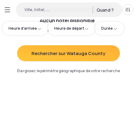
Ville, hôtel, ...
Quand ?
Tous
Aucun hôtel disponible
Heure d'arrivée
Heure de départ
Durée
Essayez d'ajuster votre recherche
:
Rechercher sur Watauga County
Élargissez le périmètre géographique de votre recherche