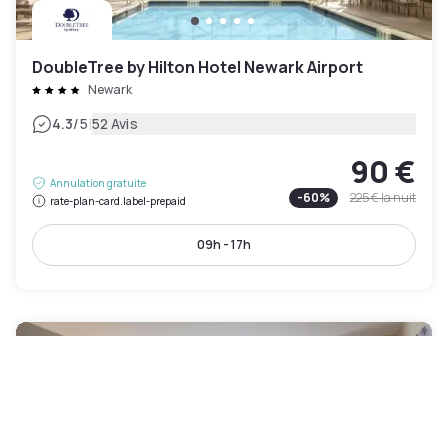
DoubleTree by Hilton Hotel Newark Airport
Newark
|
4.3
/5
52 Avis
90 €
Annulation gratuite
-
60
%
225 €
la nuit
rate-plan-card.label-prepaid
09h - 17h
Accès piscine inclus