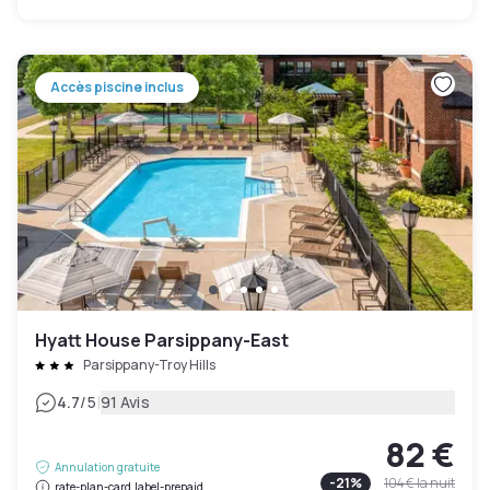
Accès piscine inclus
Hyatt House Parsippany-East
Parsippany-Troy Hills
|
4.7
/5
91 Avis
82 €
Annulation gratuite
-
21
%
104 €
la nuit
rate-plan-card.label-prepaid