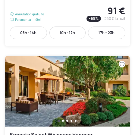
91 €
Annulation gratuite
-
65
%
260 €
la nuit
Paiement à l'hôtel
08h - 14h
10h - 17h
17h - 23h
Sonesta Select Whippany Hanover