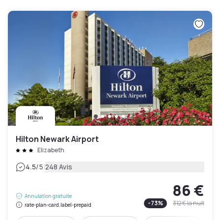
Hilton Newark Airport
Elizabeth
|
4.5
/5
248 Avis
86 €
Annulation gratuite
-
73
%
312 €
la nuit
rate-plan-card.label-prepaid