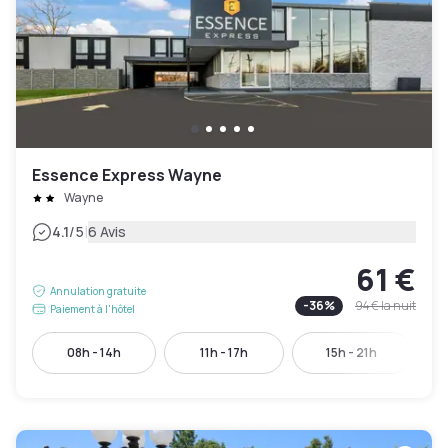
Essence Express Wayne
Wayne
|
4.1
/5
6 Avis
61 €
Annulation gratuite
-
36
%
94 €
la nuit
Paiement à l'hôtel
08h - 14h
11h - 17h
15h - 21h