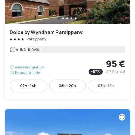
Dolce by Wyndham Parsippany
Parsippany
|
4.8
/5
9 Avis
95 €
Annulation gratuite
-
57
%
217 €
la nuit
Paiement à l'hôtel
07h - 14h
08h - 20h
08h - 18h