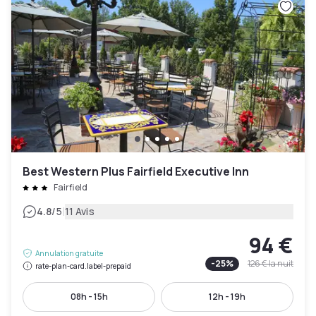
Best Western Plus Fairfield Executive Inn
Fairfield
|
4.8
/5
11 Avis
94 €
Annulation gratuite
-
25
%
126 €
la nuit
rate-plan-card.label-prepaid
08h - 15h
12h - 19h