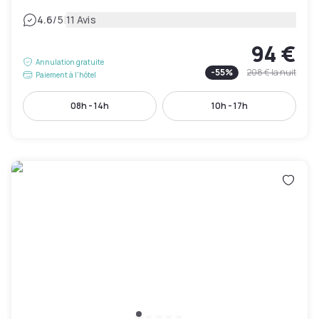
|
4.6
/5
11 Avis
94 €
Annulation gratuite
-
55
%
208 €
la nuit
Paiement à l'hôtel
08h - 14h
10h - 17h