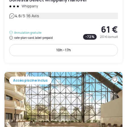
Whippany
|
4.6
/5
16 Avis
61 €
Annulation gratuite
-
72
%
217 €
la nuit
rate-plan-card.label-prepaid
10h - 17h
Accès piscine inclus