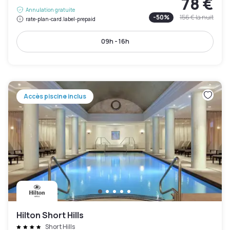
78 €
Annulation gratuite
-
50
%
156 €
la nuit
rate-plan-card.label-prepaid
09h - 16h
Accès piscine inclus
Hilton Short Hills
Short Hills