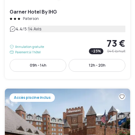
Garner Hotel By IHG
Paterson
|
4.4
/5
14 Avis
73 €
Annulation gratuite
-
23
%
94 €
la nuit
Paiement à l'hôtel
09h - 14h
12h - 20h
Accès piscine inclus