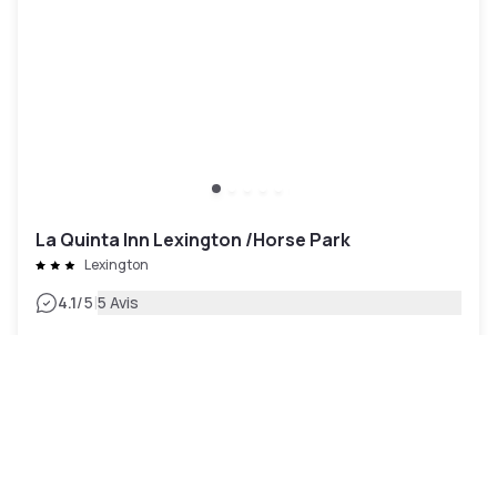
La Quinta Inn Lexington /Horse Park
Lexington
|
4.1
/5
5 Avis
60 €
Annulation gratuite
-
31
%
87 €
la nuit
Paiement à l'hôtel
07h - 15h