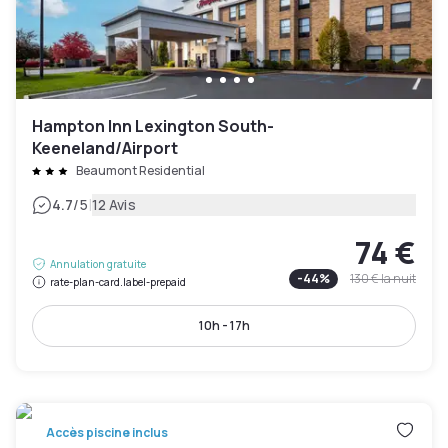
Hampton Inn Lexington South-
Keeneland/Airport
Beaumont Residential
|
4.7
/5
12 Avis
74 €
Annulation gratuite
-
44
%
130 €
la nuit
rate-plan-card.label-prepaid
10h - 17h
Accès piscine inclus