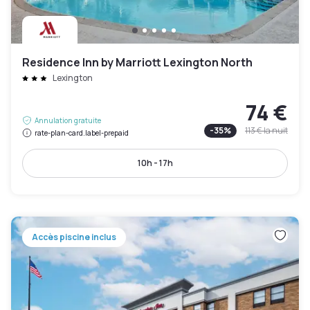
Residence Inn by Marriott Lexington North
Lexington
74 €
Annulation gratuite
-
35
%
113 €
la nuit
rate-plan-card.label-prepaid
10h - 17h
Accès piscine inclus