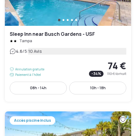
Sleep Inn near Busch Gardens - USF
Tampa
|
4.6
/5
10 Avis
74 €
Annulation gratuite
-
34
%
110 €
la nuit
Paiement à l'hôtel
08h - 14h
10h - 18h
Accès piscine inclus