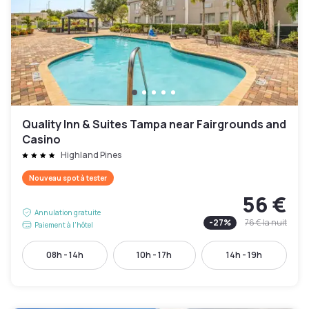
Quality Inn & Suites Tampa near Fairgrounds and
Casino
Highland Pines
Nouveau spot à tester
56 €
Annulation gratuite
-
27
%
76 €
la nuit
Paiement à l'hôtel
08h - 14h
10h - 17h
14h - 19h