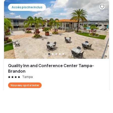
Accès piscine inclus
Quality Inn and Conference Center Tampa-
Brandon
Tampa
Nouveau spot à tester
52 €
Annulation gratuite
-
32
%
75 €
la nuit
Paiement à l'hôtel