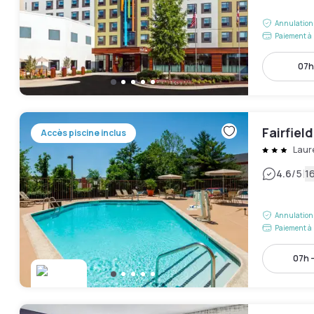
Annulation 
Paiement à 
07h
Fairfield
Accès piscine inclus
Laur
|
4.6
/5
16
Annulation 
Paiement à 
07h -