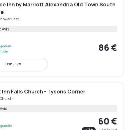
ce Inn by Marriott Alexandria Old Town South
le
nhower East
 Avis
86 €
gratuite
l'hôtel
09h - 17h
Inn Falls Church - Tysons Corner
s Church
Avis
60 €
gratuite
-
47
%
113 €
la nuit