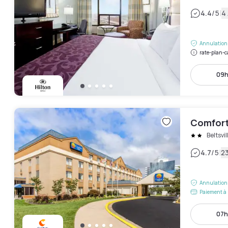
|
4.4
/5
4 
Annulation 
rate-plan-c
09h
Comfort
Beltsvil
|
4.7
/5
23
Annulation 
Paiement à 
07h