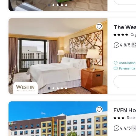
The Wes
Cry
|
4.8
/5
67
Annulation 
Paiement à 
EVEN Hot
Rockv
|
4.4
/5
14