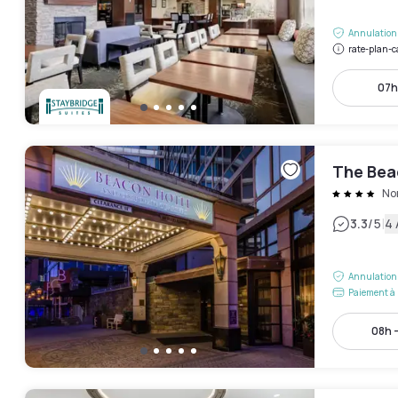
Annulation 
rate-plan-c
07h
The Bea
No
|
3.3
/5
4 
Annulation 
Paiement à 
08h -