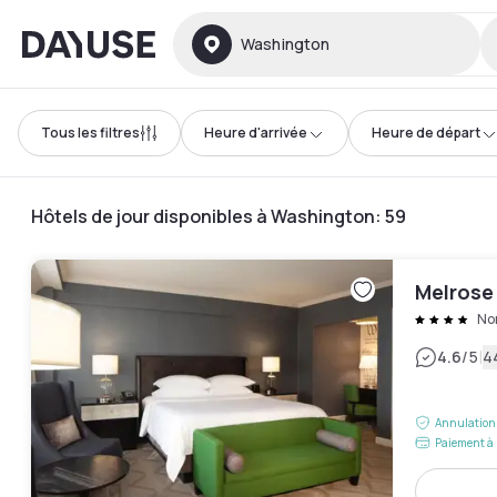
Dayuse
Washington
Tous les filtres
Heure d'arrivée
Heure de départ
Hôtels de jour disponibles à Washington
:
59
Melrose
No
|
4.6
/5
4
Annulation 
Paiement à 