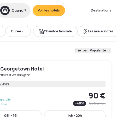
Quand ?
Voir les hôtels
Destinations
Durée
Chambre familiale
Les mieux notés
Trier par
:
Popularité
 Georgetown Hotel
rthwest Washington
4 Avis
90 €
gratuite
-
48
%
172 €
la nuit
l'hôtel
09h - 16h
14h - 20h