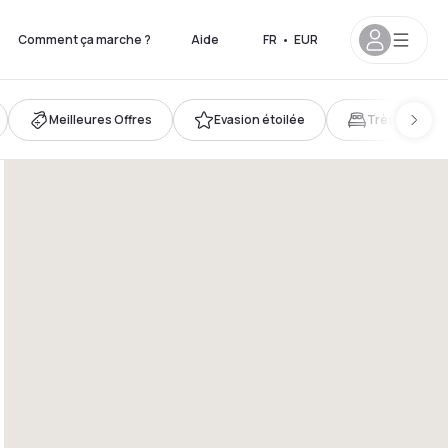
Comment ça marche ?
Aide
FR
•
EUR
Meilleures Offres
Evasion étoilée
Très grand lit