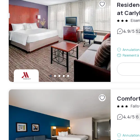
Residen
at Carly
Eise
|
4.9
/5
52
Annulation 
Paiement à 
Comfort 
Fall
|
4.4
/5
6 
Annulation 