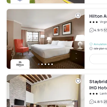
Hilton A
Virgi
|
4.9
/5
53
Annulation 
rate-plan-c
Staybrid
IHG Hot
Lan
|
4.8
/5
25