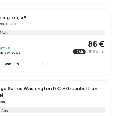
rlington, VA
nia Square
 Avis
86 €
gratuite
-
24
%
112 €
la nuit
ard.label-prepaid
09h - 17h
ge Suites Washington D.C. - Greenbelt, an
el
ham
 Avis