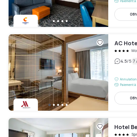
Paiement à 
08h
AC Hote
Mo
|
4.5
/5
7 
Annulation 
Paiement à 
08h
Hotel Be
Spr