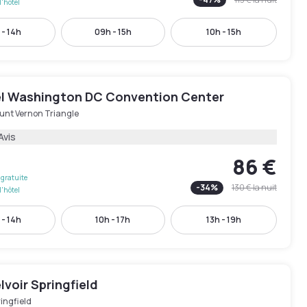
l'hôtel
 - 14h
09h - 15h
10h - 15h
l Washington DC Convention Center
unt Vernon Triangle
Avis
86 €
gratuite
-
34
%
130 €
la nuit
l'hôtel
 - 14h
10h - 17h
13h - 19h
lvoir Springfield
ingfield