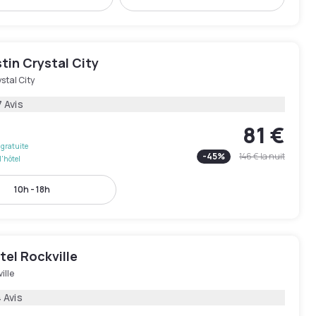
tin Crystal City
stal City
 Avis
81 €
gratuite
-
45
%
146 €
la nuit
l'hôtel
10h - 18h
el Rockville
ille
 Avis