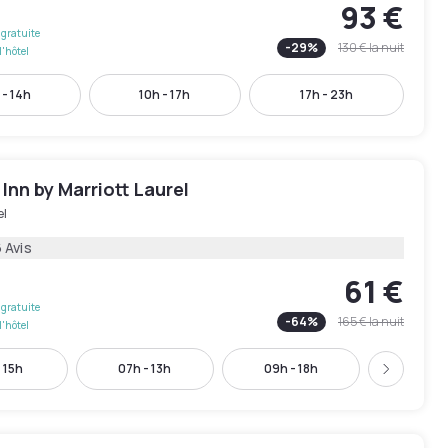
93 €
gratuite
-
29
%
130 €
la nuit
l'hôtel
 - 14h
10h - 17h
17h - 23h
 Inn by Marriott Laurel
el
 Avis
61 €
gratuite
-
64
%
165 €
la nuit
l'hôtel
 15h
07h - 13h
09h - 18h
09h - 
Suivant