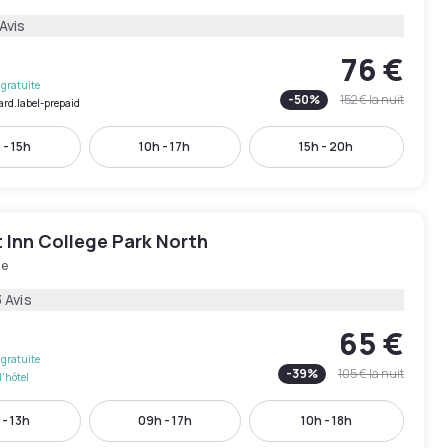
Avis
76 €
gratuite
-
50
%
152 €
la nuit
ard.label-prepaid
 - 15h
10h - 17h
15h - 20h
 Inn College Park North
le
 Avis
65 €
gratuite
-
39
%
105 €
la nuit
l'hôtel
 - 13h
09h - 17h
10h - 18h