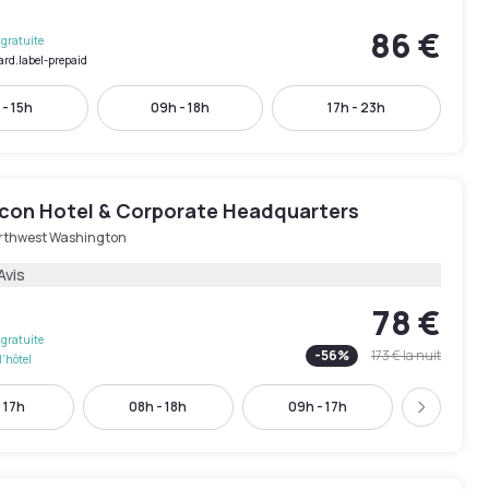
86 €
gratuite
ard.label-prepaid
 - 15h
09h - 18h
17h - 23h
con Hotel & Corporate Headquarters
rthwest Washington
Avis
78 €
gratuite
-
56
%
173 €
la nuit
l'hôtel
 17h
08h - 18h
09h - 17h
10h - 
Suivant