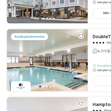
rate-plan-c
06h 
DoubleT
Accès piscine inclus
Se
|
4.7
/5
6 
Annulation 
rate-plan-c
Hampton
Alba