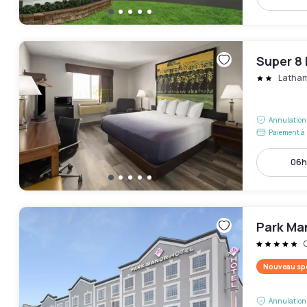
Super 8
Latha
Annulation 
Paiement à 
06h
Park Ma
C
Nouveau spo
Annulation 