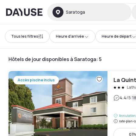
Dayuse
Saratoga
Tous les filtres
Heure d'arrivée
Heure de départ
Hôtels de jour disponibles à Saratoga
:
5
La Quin
Accès piscine inclus
Lat
|
4.4
/5
18
Annulation 
rate-plan-c
07h