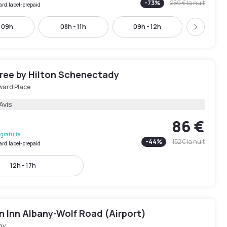
-
73
%
259 €
la nuit
ard.label-prepaid
- 09h
08h - 11h
09h - 12h
10h - 
Suivant
ree by Hilton Schenectady
ward Place
Avis
86 €
gratuite
-
44
%
152 €
la nuit
ard.label-prepaid
12h - 17h
 Inn Albany-Wolf Road (Airport)
ny