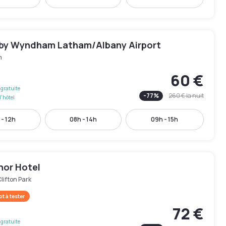
 by Wyndham Latham/Albany Airport
m
60 €
gratuite
-
77
%
260 €
la nuit
l'hôtel
 - 12h
08h - 14h
09h - 15h
nor Hotel
lifton Park
t à tester
72 €
gratuite