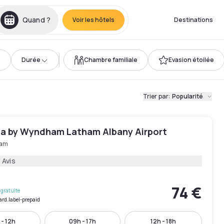
Quand ?
Voir les hôtels
Destinations
Durée
Chambre familiale
Evasion étoilée
Trier par
:
Popularité
ta by Wyndham Latham Albany Airport
ham
 Avis
74 €
gratuite
ard.label-prepaid
 - 12h
09h - 17h
12h - 18h