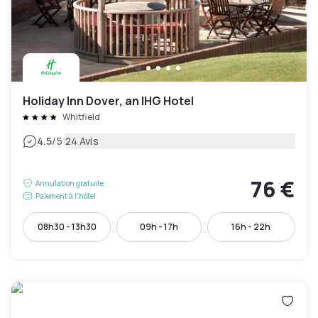
Holiday Inn Dover, an IHG Hotel
Whitfield
|
4.5
/5
24 Avis
76 €
Annulation gratuite
Paiement à l'hôtel
08h30 - 13h30
09h - 17h
16h - 22h