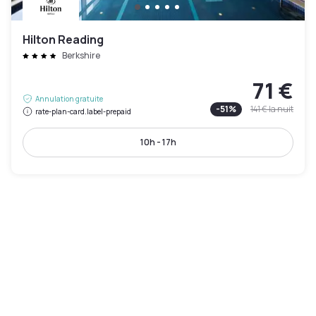
Hilton Reading
Berkshire
71 €
Annulation gratuite
-
51
%
141 €
la nuit
rate-plan-card.label-prepaid
10h - 17h