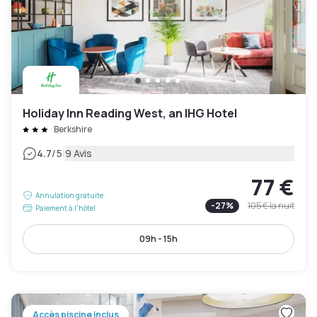
Holiday Inn Reading West, an IHG Hotel
Berkshire
|
4.7
/5
9 Avis
77 €
Annulation gratuite
-
27
%
105 €
la nuit
Paiement à l'hôtel
09h - 15h
Accès piscine inclus