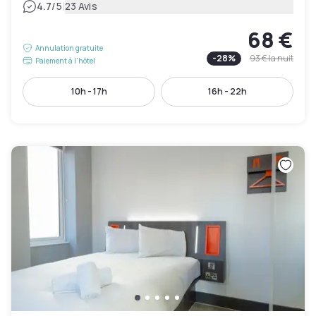
|
4.7
/5
23 Avis
68 €
Annulation gratuite
-
28
%
93 €
la nuit
Paiement à l'hôtel
10h - 17h
16h - 22h