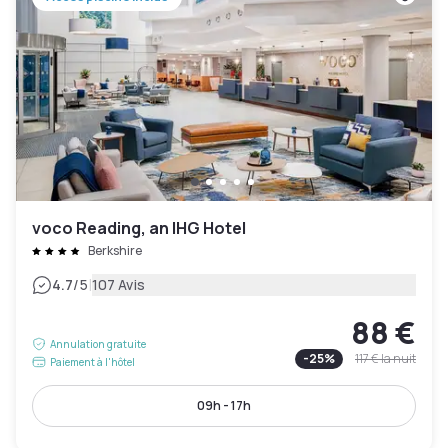
voco Reading, an IHG Hotel
Berkshire
|
4.7
/5
107 Avis
88 €
Annulation gratuite
-
25
%
117 €
la nuit
Paiement à l'hôtel
09h - 17h