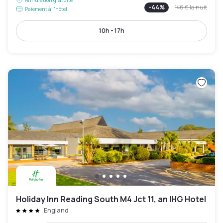
Annulation gratuite
-
44
%
146 €
la nuit
Paiement à l'hôtel
10h - 17h
Holiday Inn Reading South M4 Jct 11, an IHG Hotel
England