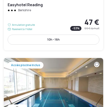
Easyhotel Reading
Berkshire
47 €
Annulation gratuite
-
53
%
99 €
la nuit
Paiement à l'hôtel
10h - 16h
Accès piscine inclus