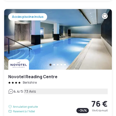
Accès piscine inclus
Novotel Reading Centre
Berkshire
|
4.4
/5
73 Avis
76 €
Annulation gratuite
-
34
%
114 €
la nuit
Paiement à l'hôtel