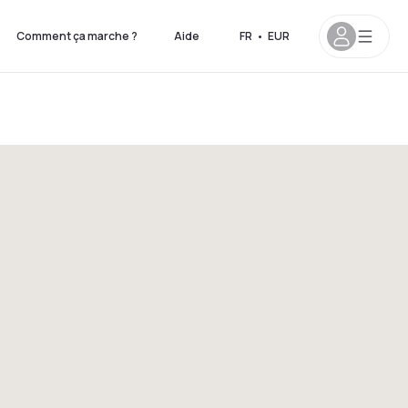
Comment ça marche ?
Aide
FR
•
EUR