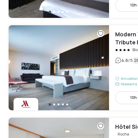
10h 
Modern 
Tribute 
Blo
|
4.6
/5
2
Annulation 
Paiement à 
10h 
Hôtel S
Roche