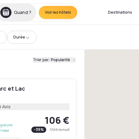
Quand ?
Voir les hôtels
Destinations
Durée
Trier par
:
Popularité
rc et Lac
6 Avis
106 €
gratuite
-
39
%
172 €
la nuit
l'hôtel