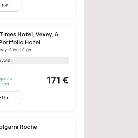
- 16h
Times Hotel, Vevey, A
Portfolio Hotel
nay - Saint-Légier
6 Avis
171 €
gratuite
l'hôtel
- 17h
iolgarni Roche