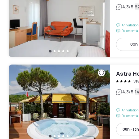
|
4.3
/5
62
Annulation 
Paiement à 
09h 
Astra H
Ve
|
4.3
/5
14
Annulation 
Paiement à 
08h - 13