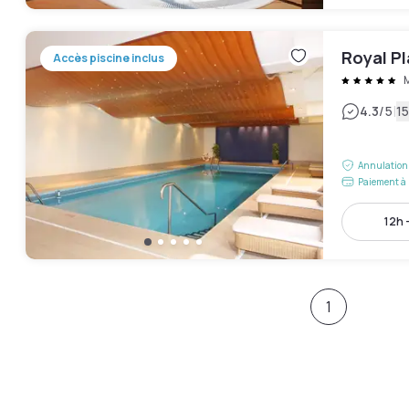
Royal P
Accès piscine inclus
|
4.3
/5
15
Annulation 
Paiement à 
12h 
1