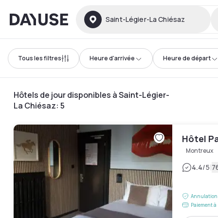
Dayuse
Saint-Légier-La Chiésaz
Tous les filtres
Heure d'arrivée
Heure de départ
Hôtels de jour disponibles à Saint-Légier-
La Chiésaz
:
5
Hôtel Pa
Montreux
|
4.4
/5
7
Annulation 
Paiement à 