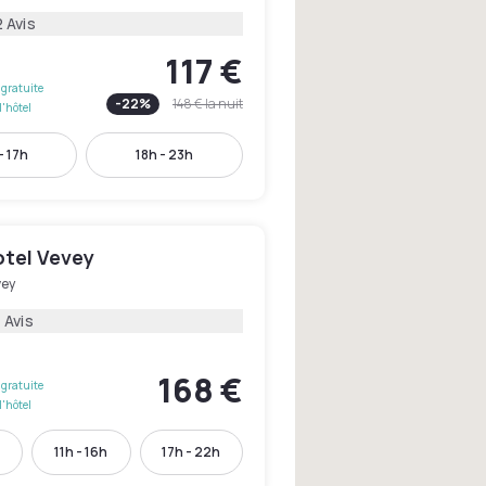
 Avis
117 €
gratuite
-
22
%
148 €
la nuit
l'hôtel
- 17h
18h - 23h
otel Vevey
vey
 Avis
168 €
gratuite
l'hôtel
h
11h - 16h
17h - 22h