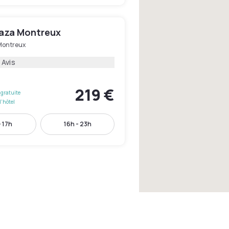
laza Montreux
Montreux
 Avis
219 €
gratuite
l'hôtel
- 17h
16h - 23h