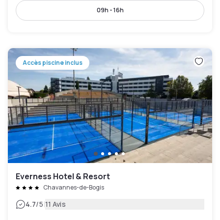
09h - 16h
Accès piscine inclus
Everness Hotel & Resort
Chavannes-de-Bogis
|
4.7
/5
11 Avis