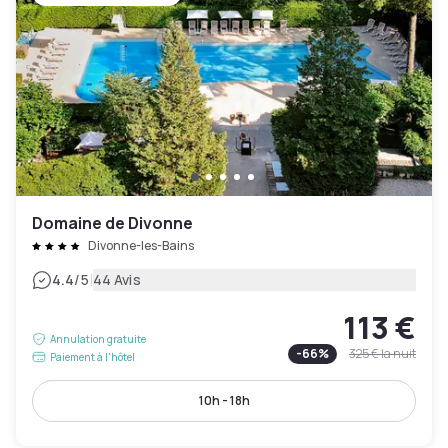
Domaine de Divonne
Divonne-les-Bains
|
4.4
/5
44 Avis
113 €
Annulation gratuite
-
66
%
325 €
la nuit
Paiement à l'hôtel
10h - 18h