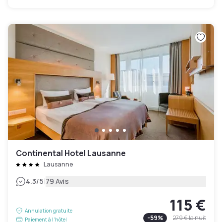
Continental Hotel Lausanne
Lausanne
|
4.3
/5
79 Avis
115 €
Annulation gratuite
-
59
%
279 €
la nuit
Paiement à l'hôtel