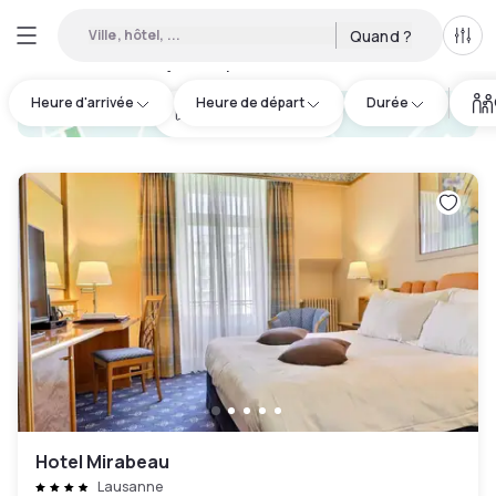
Ville, hôtel, ...
Quand ?
Tous
Hôtels de jour disponibles à Le Chenit
:
17
Heure d'arrivée
Heure de départ
Durée
hotel.cta.view_map
Hotel Mirabeau
Lausanne