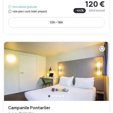
120 €
Annulation gratuite
-
44
%
215 €
la nuit
rate-plan-card.label-prepaid
10h - 16h
Campanile Pontarlier