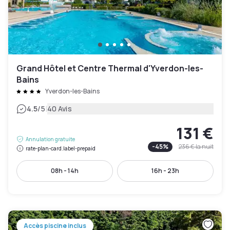
Grand Hôtel et Centre Thermal d'Yverdon-les-
Bains
Yverdon-les-Bains
|
4.5
/5
40 Avis
131 €
Annulation gratuite
-
45
%
236 €
la nuit
rate-plan-card.label-prepaid
08h - 14h
16h - 23h
Accès piscine inclus