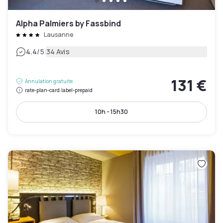
Alpha Palmiers by Fassbind
Lausanne
|
4.4
/5
34 Avis
131 €
Annulation gratuite
rate-plan-card.label-prepaid
10h - 15h30