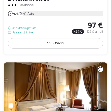
Lausanne
|
4.4
/5
41 Avis
97 €
Annulation gratuite
-
24
%
126 €
la nuit
Paiement à l'hôtel
10h - 15h30