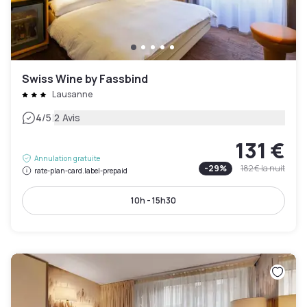
Swiss Wine by Fassbind
Lausanne
|
4
/5
2 Avis
131 €
Annulation gratuite
-
29
%
182 €
la nuit
rate-plan-card.label-prepaid
10h - 15h30