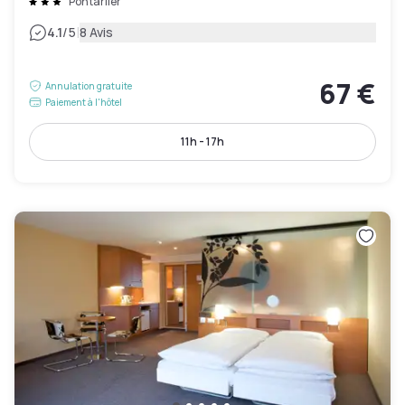
Pontarlier
|
4.1
/5
8 Avis
67 €
Annulation gratuite
Paiement à l'hôtel
11h - 17h