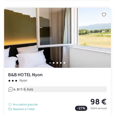
B&B HOTEL Nyon
Nyon
|
4.8
/5
6 Avis
98 €
Annulation gratuite
-
27
%
132 €
la nuit
Paiement à l'hôtel