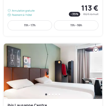
113 €
Annulation gratuite
-
39
%
182 €
la nuit
Paiement à l'hôtel
11h - 17h
11h - 16h
ibis Lausanne Centre