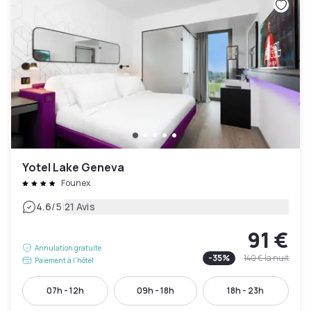
Yotel Lake Geneva
Founex
|
4.6
/5
21 Avis
91 €
Annulation gratuite
-
35
%
140 €
la nuit
Paiement à l'hôtel
07h - 12h
09h - 18h
18h - 23h