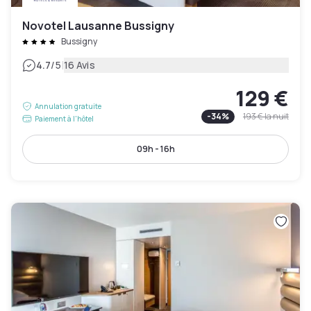
Novotel Lausanne Bussigny
Bussigny
|
4.7
/5
16 Avis
129 €
Annulation gratuite
-
34
%
193 €
la nuit
Paiement à l'hôtel
09h - 16h