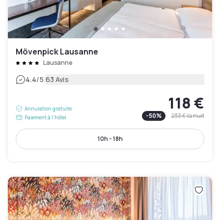
Mövenpick Lausanne
Lausanne
|
4.4
/5
63 Avis
118 €
Annulation gratuite
-
50
%
233 €
la nuit
Paiement à l'hôtel
10h - 18h