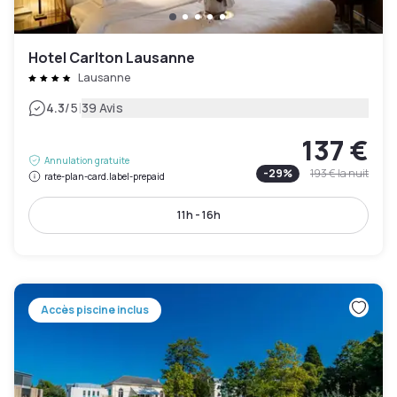
Hotel Carlton Lausanne
Lausanne
|
4.3
/5
39 Avis
137 €
Annulation gratuite
-
29
%
193 €
la nuit
rate-plan-card.label-prepaid
11h - 16h
Accès piscine inclus