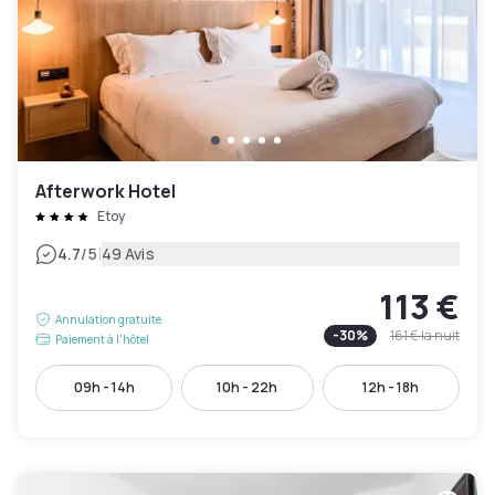
Afterwork Hotel
Etoy
|
4.7
/5
49 Avis
113 €
Annulation gratuite
-
30
%
161 €
la nuit
Paiement à l'hôtel
09h - 14h
10h - 22h
12h - 18h