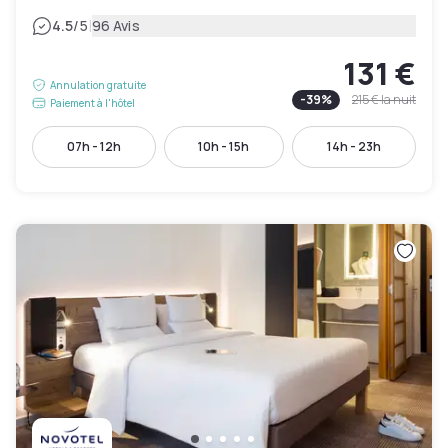
|
4.5
/5
96 Avis
131 €
Annulation gratuite
-
39
%
215 €
la nuit
Paiement à l'hôtel
07h - 12h
10h - 15h
14h - 23h