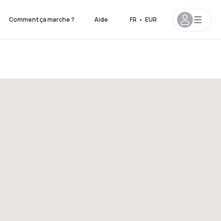
Comment ça marche ?
Aide
FR
•
EUR