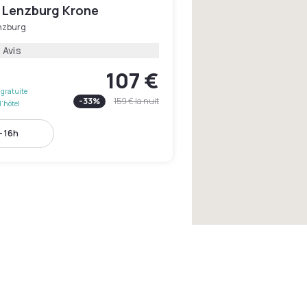
 Lenzburg Krone
nzburg
 Avis
107 €
gratuite
-
33
%
159 €
la nuit
l'hôtel
- 16h