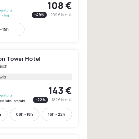
108 €
gratuite
-
49
%
209 €
la nuit
l'hôtel
- 15h
on Tower Hotel
isch
Avis
143 €
gratuite
-
22
%
182 €
la nuit
ard.label-prepaid
h
09h - 18h
16h - 22h