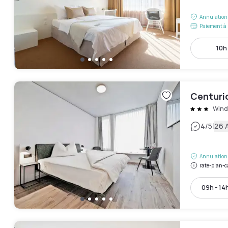
Annulation 
Paiement à 
10h 
Centuri
Wind
|
4
/5
26 
Annulation 
rate-plan-c
09h - 14