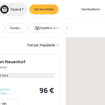
Quand ?
Voir les hôtels
Destinations
Durée
Chambre familiale
Trier par
:
Popularité
den Neuenhof
nhof
9 Avis
96 €
gratuite
l'hôtel
- 18h