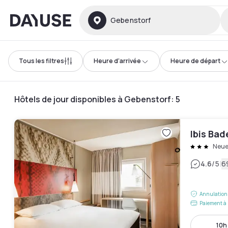
Dayuse
Gebenstorf
Tous les filtres
Heure d'arrivée
Heure de départ
Hôtels de jour disponibles à Gebenstorf
:
5
Ibis Ba
Neue
|
4.6
/5
6
Annulation 
Paiement à 
10h 