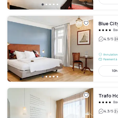
Blue Ci
Ba
|
4.5
/5
24
Annulation 
Paiement à 
10h 
Trafo H
Ba
|
4.3
/5
2 