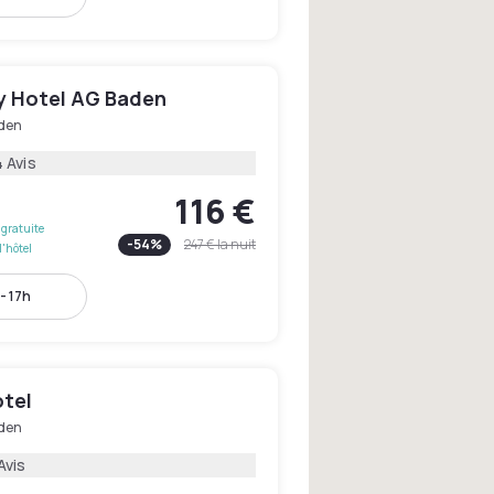
ty Hotel AG Baden
den
 Avis
116 €
gratuite
-
54
%
247 €
la nuit
l'hôtel
- 17h
otel
den
Avis