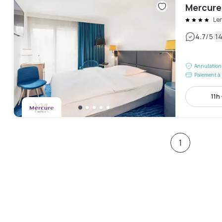
Mercure
Le
|
4.7
/5
14
Annulation 
Paiement à 
11h 
1