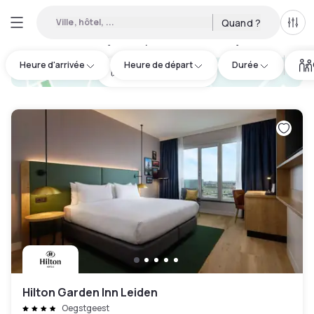
Ville, hôtel, ...
Quand ?
Tous
Hôtels de jour disponibles à Noordwijk
:
1
Heure d'arrivée
Heure de départ
Durée
hotel.cta.view_map
Hilton Garden Inn Leiden
Oegstgeest