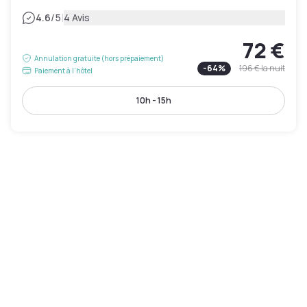
|
4.6
/5
4 Avis
72 €
Annulation gratuite (hors prépaiement)
-
64
%
196 €
la nuit
Paiement à l'hôtel
10h - 15h