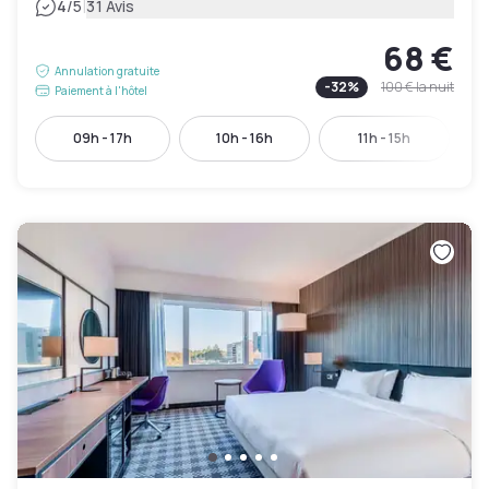
|
4
/5
31 Avis
68 €
Annulation gratuite
-
32
%
100 €
la nuit
Paiement à l'hôtel
09h - 17h
10h - 16h
11h - 15h