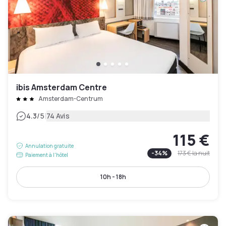
ibis Amsterdam Centre
Amsterdam-Centrum
|
4.3
/5
74 Avis
115 €
Annulation gratuite
-
34
%
173 €
la nuit
Paiement à l'hôtel
10h - 18h