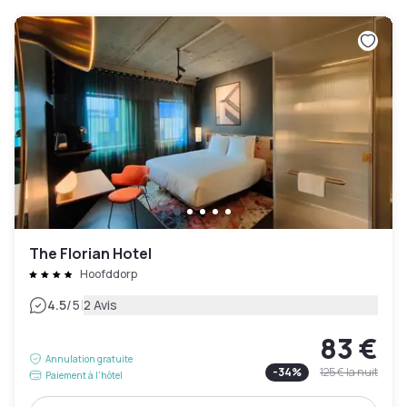
The Florian Hotel
Hoofddorp
|
4.5
/5
2 Avis
83 €
Annulation gratuite
-
34
%
125 €
la nuit
Paiement à l'hôtel