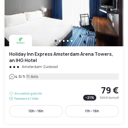
Holiday Inn Express Amsterdam Arena Towers,
an IHG Hotel
Amsterdam-Zuidoost
|
4.5
/5
11 Avis
79 €
Annulation gratuite
-
21
%
100 €
la nuit
Paiement à l'hôtel
10h - 16h
11h - 16h