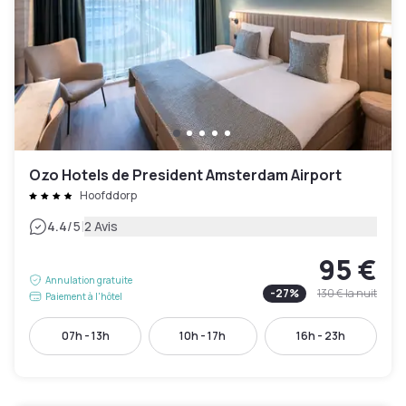
Ozo Hotels de President Amsterdam Airport
Hoofddorp
|
4.4
/5
2 Avis
95 €
Annulation gratuite
-
27
%
130 €
la nuit
Paiement à l'hôtel
07h - 13h
10h - 17h
16h - 23h