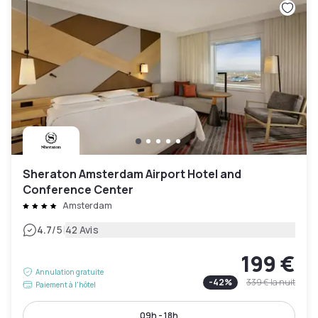
Sheraton Amsterdam Airport Hotel and
Conference Center
Amsterdam
|
4.7
/5
42 Avis
199 €
Annulation gratuite
-
42
%
339 €
la nuit
Paiement à l'hôtel
09h - 18h