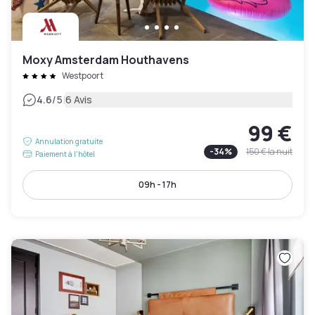
Moxy Amsterdam Houthavens
Westpoort
|
4.6
/5
6 Avis
99 €
Annulation gratuite
-
34
%
150 €
la nuit
Paiement à l'hôtel
09h - 17h