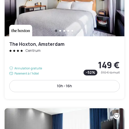
The Hoxton, Amsterdam
Centrum
149 €
Annulation gratuite
-
52
%
310 €
la nuit
Paiement à l'hôtel
10h - 16h