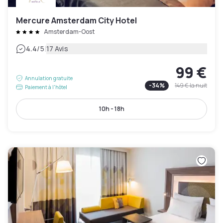
Mercure Amsterdam City Hotel
Amsterdam-Oost
|
4.4
/5
17 Avis
99 €
Annulation gratuite
-
34
%
149 €
la nuit
Paiement à l'hôtel
10h - 18h