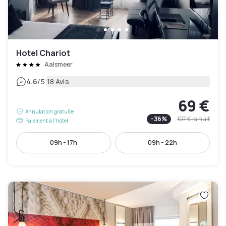
Hotel Chariot
Aalsmeer
|
4.6
/5
18 Avis
69 €
Annulation gratuite
-
36
%
107 €
la nuit
Paiement à l'hôtel
09h - 17h
09h - 22h