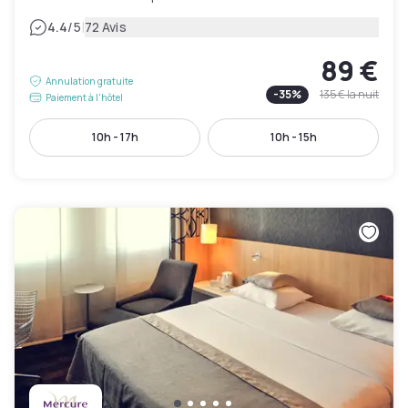
|
4.4
/5
72 Avis
89 €
Annulation gratuite
-
35
%
135 €
la nuit
Paiement à l'hôtel
10h - 17h
10h - 15h