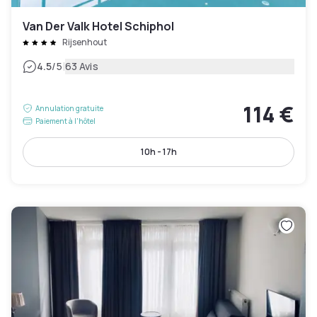
Van Der Valk Hotel Schiphol
Rijsenhout
|
4.5
/5
63 Avis
114 €
Annulation gratuite
Paiement à l'hôtel
10h - 17h