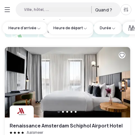
Ville, hôtel, ...
Quand ?
Tous
Hôtels de jour disponibles à Amsterdam
:
63
Heure d'arrivée
Heure de départ
Durée
hotel.cta.view_map
Renaissance Amsterdam Schiphol Airport Hotel
Aalsmeer