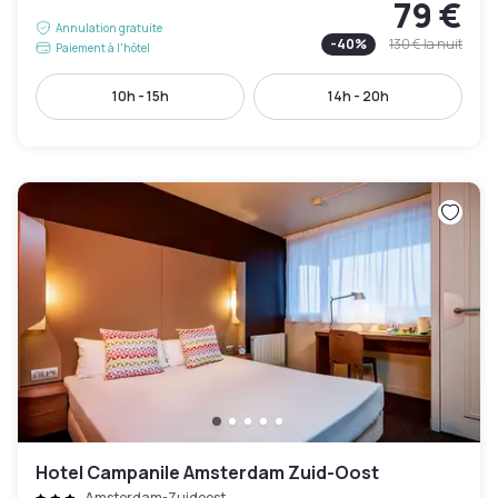
79 €
Annulation gratuite
-
40
%
130 €
la nuit
Paiement à l'hôtel
10h - 15h
14h - 20h
Hotel Campanile Amsterdam Zuid-Oost
Amsterdam-Zuidoost