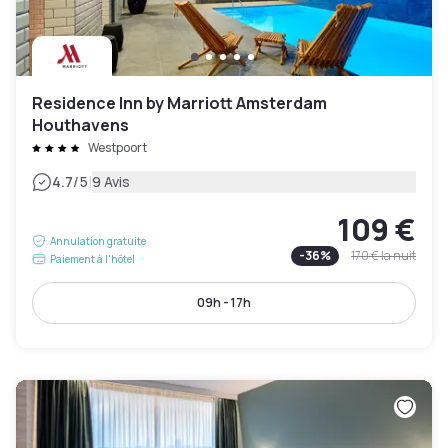
Residence Inn by Marriott Amsterdam
Houthavens
Westpoort
|
4.7
/5
9 Avis
109 €
Annulation gratuite
-
36
%
170 €
la nuit
Paiement à l'hôtel
09h - 17h