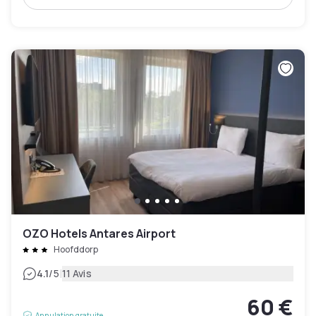
OZO Hotels Antares Airport
Hoofddorp
|
4.1
/5
11 Avis
60 €
Annulation gratuite