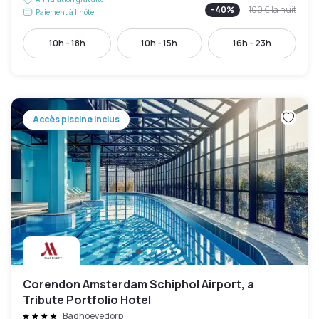
-
40
%
100 €
la nuit
Paiement à l'hôtel
10h - 18h
10h - 15h
16h - 23h
Accès piscine inclus
Corendon Amsterdam Schiphol Airport, a
Tribute Portfolio Hotel
Badhoevedorp