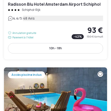
Radisson Blu Hotel Amsterdam Airport Schiphol
Schiphol-Rijk
|
4.4
/5
48 Avis
93 €
Annulation gratuite
-
42
%
159 €
la nuit
Paiement à l'hôtel
10h - 18h
Accès piscine inclus