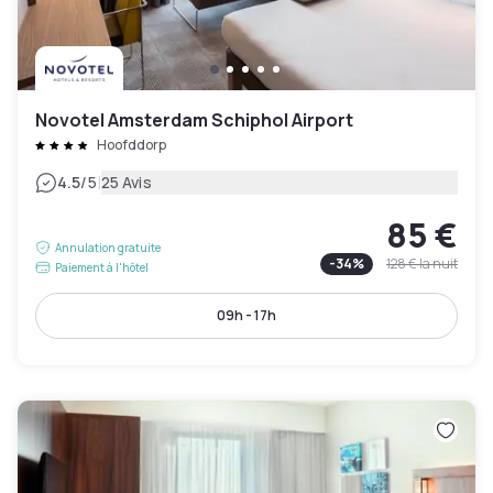
Novotel Amsterdam Schiphol Airport
Hoofddorp
|
4.5
/5
25 Avis
85 €
Annulation gratuite
-
34
%
128 €
la nuit
Paiement à l'hôtel
09h - 17h