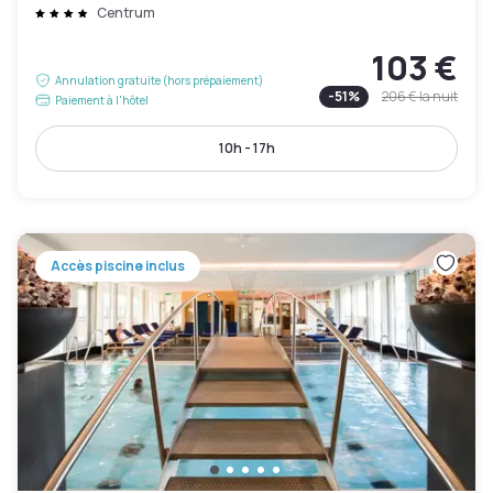
Centrum
103 €
Annulation gratuite (hors prépaiement)
-
51
%
206 €
la nuit
Paiement à l'hôtel
10h - 17h
Accès piscine inclus