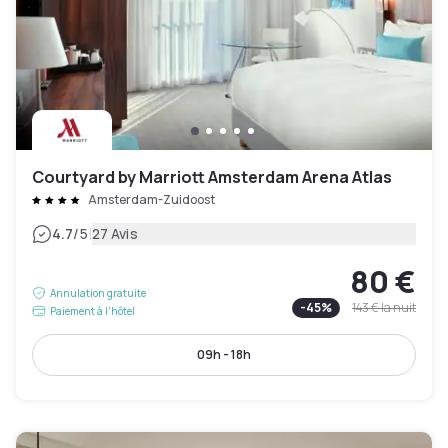
Courtyard by Marriott Amsterdam Arena Atlas
Amsterdam-Zuidoost
|
4.7
/5
27 Avis
80 €
Annulation gratuite
-
45
%
143 €
la nuit
Paiement à l'hôtel
09h - 18h