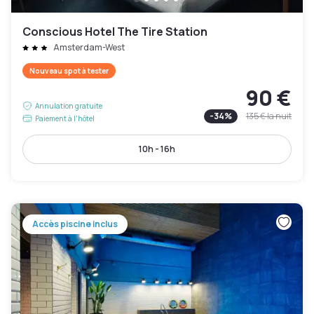
Conscious Hotel The Tire Station
Amsterdam-West
Nouveau spot à tester
90 €
Annulation gratuite
-
34
%
135 €
la nuit
Paiement à l'hôtel
10h - 16h
Accès piscine inclus