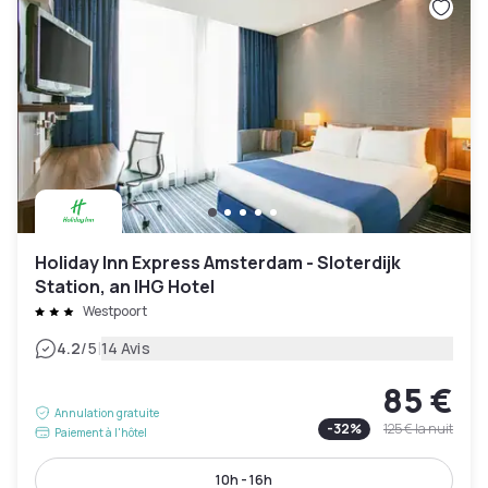
Holiday Inn Express Amsterdam - Sloterdijk
Station, an IHG Hotel
Westpoort
|
4.2
/5
14 Avis
85 €
Annulation gratuite
-
32
%
125 €
la nuit
Paiement à l'hôtel
10h - 16h