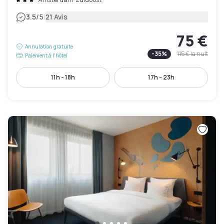
|
3.5
/5
21 Avis
75 €
Annulation gratuite
-
35
%
115 €
la nuit
Paiement à l'hôtel
11h - 18h
17h - 23h