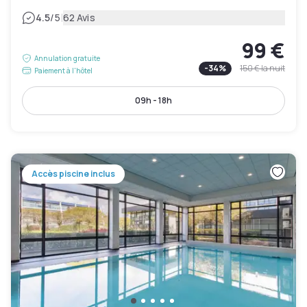
|
4.5
/5
62 Avis
99 €
Annulation gratuite
-
34
%
150 €
la nuit
Paiement à l'hôtel
09h - 18h
Accès piscine inclus