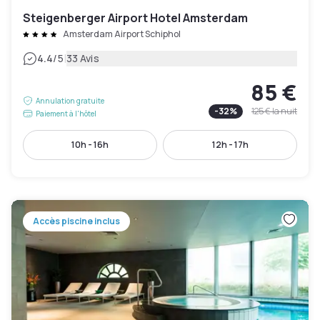
Steigenberger Airport Hotel Amsterdam
Amsterdam Airport Schiphol
|
4.4
/5
33 Avis
85 €
Annulation gratuite
-
32
%
125 €
la nuit
Paiement à l'hôtel
10h - 16h
12h - 17h
Accès piscine inclus