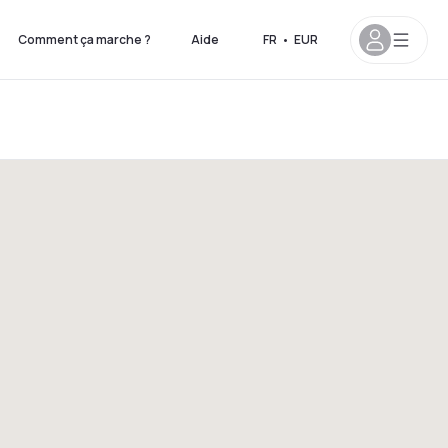
Comment ça marche ?
Aide
FR
•
EUR