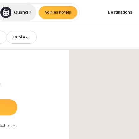
Quand ?
Voir les hôtels
Destinations
Durée
e
:
 recherche