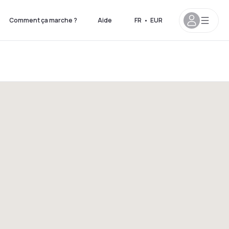
Comment ça marche ?
Aide
FR
•
EUR