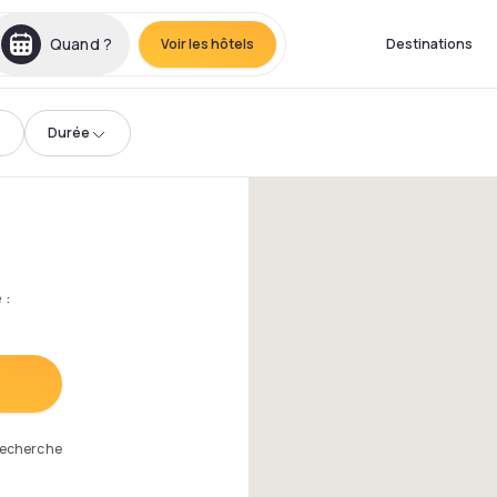
Quand ?
Voir les hôtels
Destinations
Durée
e
:
 recherche