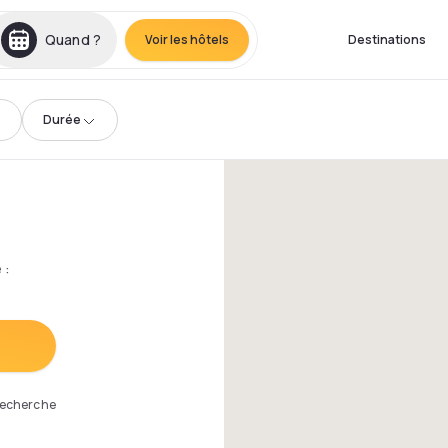
Quand ?
Voir les hôtels
Destinations
Durée
e
:
 recherche