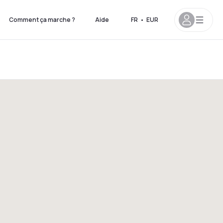
Comment ça marche ?
Aide
FR
•
EUR