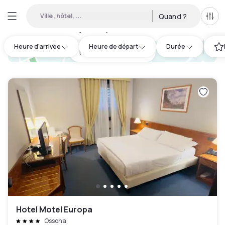
Ville, hôtel, ...
Quand ?
Tous
Hôtels de jour disponibles à Corbetta
:
1
Heure d'arrivée
Heure de départ
Durée
hotel.cta.view_map
Hotel Motel Europa
Ossona