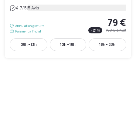
|
4.7
/5
5 Avis
79 €
Annulation gratuite
-
21
%
100 €
la nuit
Paiement à l'hôtel
08h - 13h
10h - 18h
18h - 23h