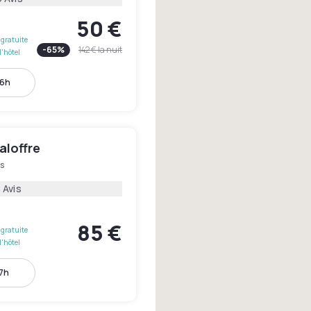
50 €
gratuite
-
65
%
142 €
la nuit
l'hôtel
16h
aloffre
s
 Avis
85 €
gratuite
l'hôtel
17h