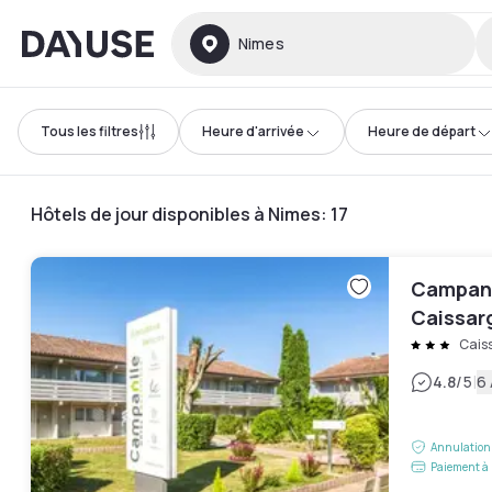
Dayuse
Nimes
Tous les filtres
Heure d'arrivée
Heure de départ
Hôtels de jour disponibles à Nimes
:
17
Campani
Caissar
Cais
|
4.8
/5
6 
Annulation 
Paiement à 