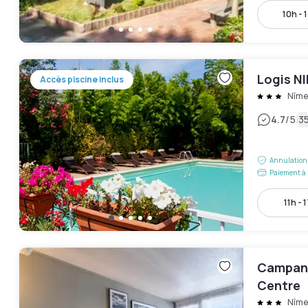
10h - 
Logis N
Accès piscine inclus
Nîme
|
4.7
/5
35
Annulation 
Paiement à 
11h - 
Campani
Centre
Nîme