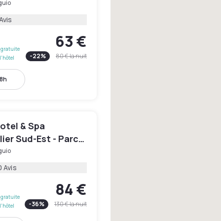
uio
Avis
63 €
gratuite
-
22
%
80 €
la nuit
l'hôtel
18h
otel & Spa
ier Sud-Est - Parc
ions
uio
 Avis
84 €
gratuite
-
36
%
130 €
la nuit
l'hôtel