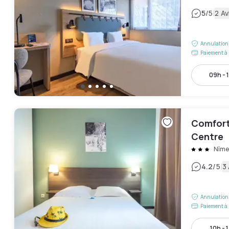
|
5
/5
2 Av
Annulation 
Paiement à 
09h - 
Comfort
Centre
Nîme
|
4.2
/5
3 
Annulation 
Paiement à 
10h - 