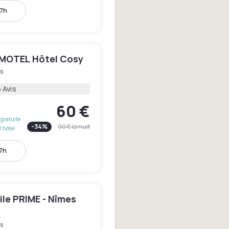
17h
IMOTEL Hôtel Cosy
s
 Avis
60 €
gratuite
-
34
%
90 €
la nuit
l'hôtel
17h
le PRIME - Nîmes
s