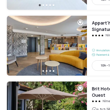
Appart'
Signatu
Palais 
Nî
Annulation 
Paiement à 
10h - 
Brit Hot
Ouest
Nîme
|
4.5
/5
26