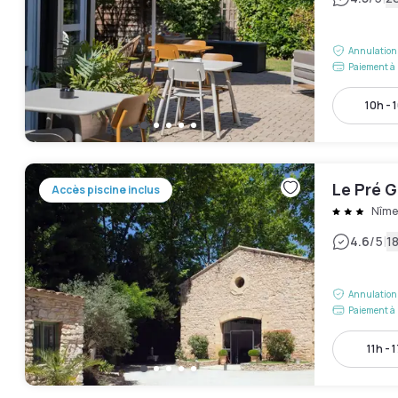
Annulation 
Paiement à 
10h - 
Le Pré G
Accès piscine inclus
Nîme
|
4.6
/5
18
Annulation 
Paiement à 
11h - 