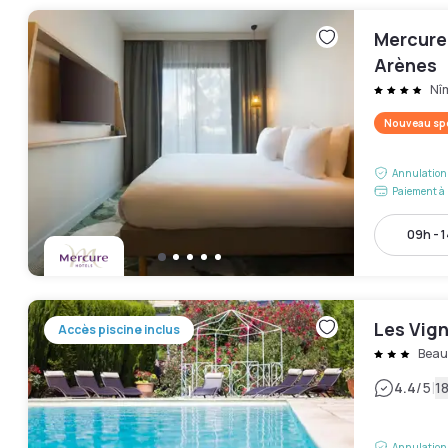
Mercure
Arènes
Nî
Nouveau spo
Annulation 
Paiement à 
09h - 
Les Vig
Accès piscine inclus
Beau
|
4.4
/5
18
Annulation 