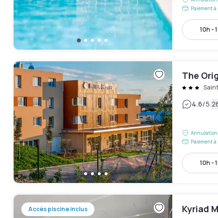
Paiement à 
10h - 
The Ori
Sain
|
4.6
/5
2
Annulation 
Paiement à 
10h - 
Kyriad M
Accès piscine inclus