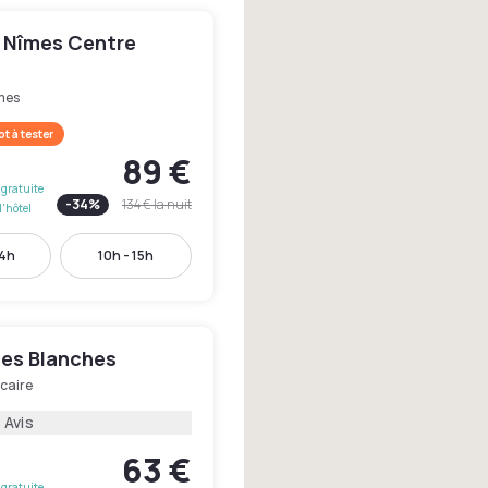
 Nîmes Centre
mes
t à tester
89 €
gratuite
-
34
%
134 €
la nuit
l'hôtel
14h
10h - 15h
nes Blanches
caire
 Avis
63 €
gratuite