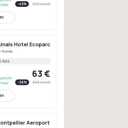
-
43
%
110 €
la nuit
l'hôtel
18h
ginals Hotel Ecoparc
t-Aunès
6 Avis
63 €
gratuite
-
26
%
85 €
la nuit
l'hôtel
16h
ontpellier Aeroport