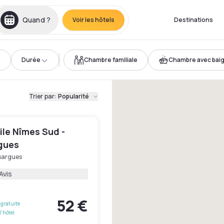
Quand ?
Voir les hôtels
Destinations
Durée
Chambre familiale
Chambre avec bai
Trier par
:
Popularité
le Nîmes Sud -
gues
sargues
Avis
52 €
gratuite
l'hôtel