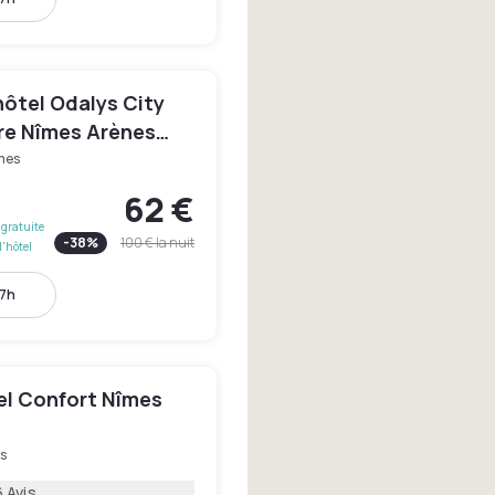
hôtel Odalys City
re Nîmes Arènes
des Congrès
mes
62 €
gratuite
-
38
%
100 €
la nuit
l'hôtel
17h
el Confort Nîmes
s
 Avis