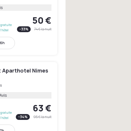
is
50 €
gratuite
-
33
%
74 €
la nuit
l'hôtel
16h
 Aparthotel Nimes
s
Avis
63 €
gratuite
-
34
%
95 €
la nuit
l'hôtel
17h