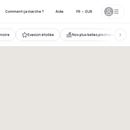
Comment ça marche ?
Aide
FR
•
EUR
gnoire
Evasion étoilée
Nos plus belles piscines