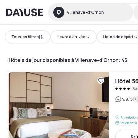
Dayuse
Villenave-d'Ornon
Tous les filtres
Heure d'arrivée
Heure de départ
Hôtels de jour disponibles à Villenave-d'Ornon
:
45
Hôtel 5
Bo
|
4.9
/5
7 
Annulation 
Paiement à 
07h