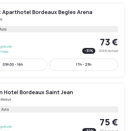
 Aparthotel Bordeaux Begles Arena
es
Avis
73 €
gratuite
-
31
%
105 €
la nuit
l'hôtel
09h30 - 16h
17h - 23h
n Hotel Bordeaux Saint Jean
rdeaux
 Avis
75 €
gratuite
-
32
%
110 €
la nuit