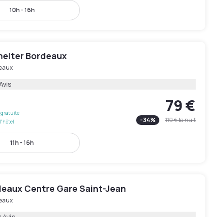
10h - 16h
elter Bordeaux
eaux
Avis
79 €
gratuite
-
34
%
119 €
la nuit
l'hôtel
11h - 16h
rdeaux Centre Gare Saint-Jean
eaux
 Avis