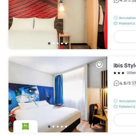
|
Annulation 
Paiement à 
ibis Sty
Vill
|
4.6
/5
17
Annulation 
Paiement à 