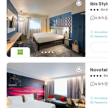
ibis St
Bord
|
4.9
/5
2 
Annulation 
Paiement à 
Novotel
Bo
|
4.5
/5
11
Annulation 
Paiement à 