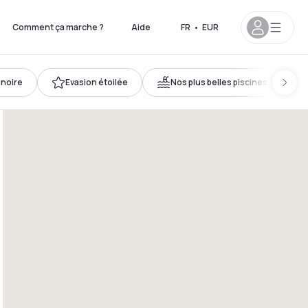
Comment ça marche ?
Aide
FR
•
EUR
gnoire
Evasion étoilée
Nos plus belles piscines