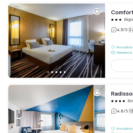
Comfort
Bègl
|
4.5
/5
2 
Annulation 
Paiement à 
Radisso
Bo
|
4.6
/5
13
Annulation 