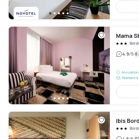
Mama Sh
Bord
|
4.9
/5
8 
Annulation 
Paiement à 
ibis Bo
Bord
4.5
/5
32