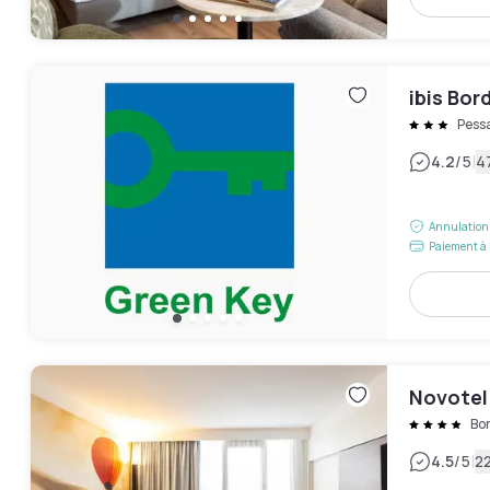
ibis Bo
Pess
|
4.2
/5
4
Annulation 
Paiement à 
Novotel
Bo
|
4.5
/5
22