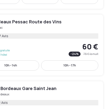
rdeaux Pessac Route des Vins
ac
7 Avis
60 €
gratuite
-
24
%
78 €
la nuit
l'hôtel
10h - 14h
10h - 17h
 Bordeaux Gare Saint Jean
rdeaux
 Avis