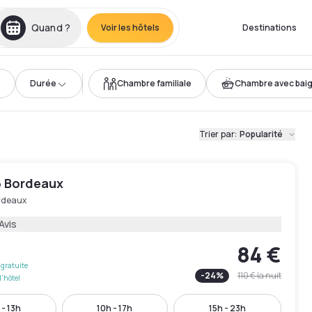
Quand ?
Voir les hôtels
Destinations
Durée
Chambre familiale
Chambre avec bai
Trier par
:
Popularité
6 Bordeaux
rdeaux
Avis
84 €
gratuite
-
24
%
110 €
la nuit
l'hôtel
 - 13h
10h - 17h
15h - 23h