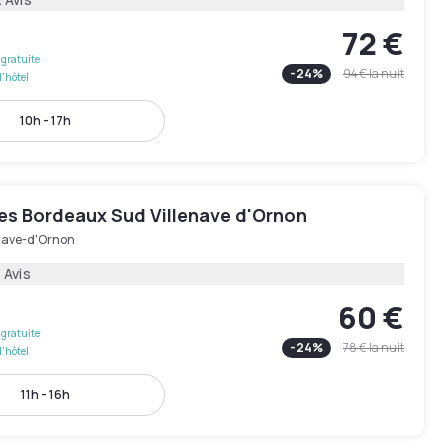
72 €
gratuite
-
24
%
94 €
la nuit
l'hôtel
10h - 17h
les Bordeaux Sud Villenave d'Ornon
enave-d'Ornon
 Avis
60 €
gratuite
-
24
%
78 €
la nuit
l'hôtel
11h - 16h