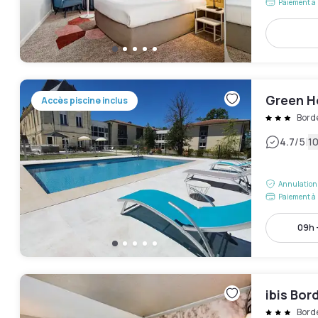
Paiement à 
Green H
Accès piscine inclus
Bord
|
4.7
/5
10
Annulation 
Paiement à 
09h -
ibis Bo
Bord