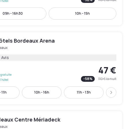
l'hôtel
09h - 16h30
10h - 15h
ôtels Bordeaux Arena
eaux
 Avis
47 €
gratuite
-
58
%
110 €
la nuit
l'hôtel
 11h
10h - 16h
11h - 13h
13h - 
Suivant
rdeaux Centre Mériadeck
eaux