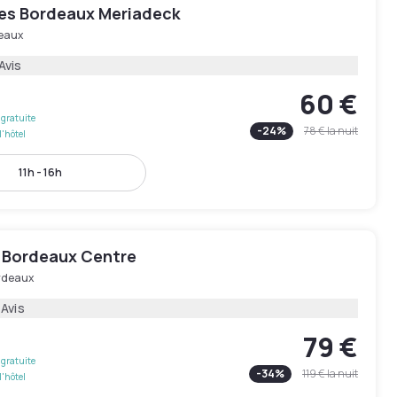
yles Bordeaux Meriadeck
eaux
Avis
60 €
gratuite
-
24
%
78 €
la nuit
l'hôtel
11h - 16h
 Bordeaux Centre
rdeaux
 Avis
79 €
gratuite
-
34
%
119 €
la nuit
l'hôtel