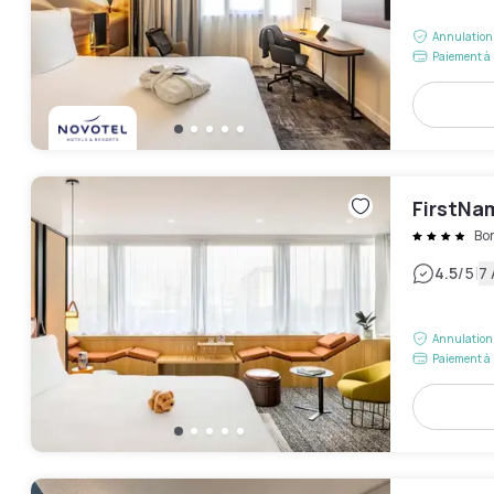
Annulation 
Paiement à 
FirstNam
Bo
|
4.5
/5
7 
Annulation 
Paiement à 