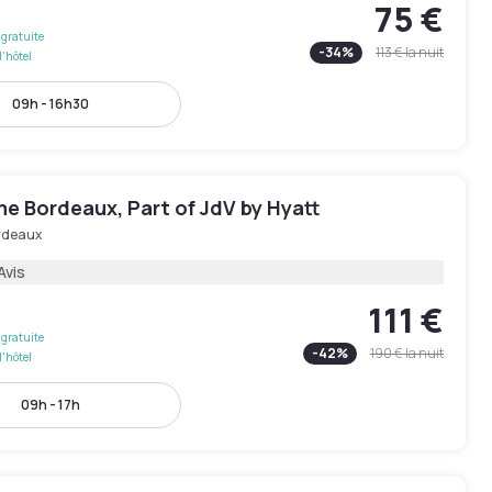
75 €
gratuite
-
34
%
113 €
la nuit
l'hôtel
09h - 16h30
e Bordeaux, Part of JdV by Hyatt
rdeaux
Avis
111 €
gratuite
-
42
%
190 €
la nuit
l'hôtel
09h - 17h