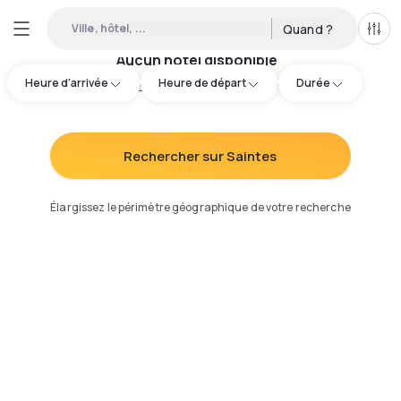
Ville, hôtel, ...
Quand ?
Tous
Aucun hôtel disponible
Heure d'arrivée
Heure de départ
Durée
Essayez d'ajuster votre recherche
:
Rechercher sur Saintes
Élargissez le périmètre géographique de votre recherche