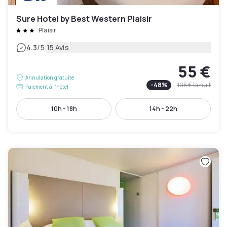
Sure Hotel by Best Western Plaisir
Plaisir
|
4.3
/5
15 Avis
55 €
Annulation gratuite
-
48
%
105 €
la nuit
Paiement à l'hôtel
10h - 18h
14h - 22h