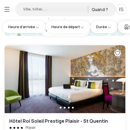
Ville, hôtel, ...
Quand ?
Tous
Hôtels de jour disponibles à Plaisir
:
4
Heure d'arrivée
Heure de départ
Durée
hotel.cta.view_map
Hôtel Roi Soleil Prestige Plaisir - St Quentin
Plaisir