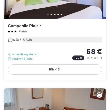
Campanile Plaisir
Plaisir
|
4.3
/5
6 Avis
68 €
Annulation gratuite
-
22
%
87 €
la nuit
Paiement à l'hôtel
10h - 18h