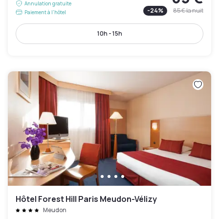
Annulation gratuite
-
24
%
85 €
la nuit
Paiement à l'hôtel
10h - 15h
Hôtel Forest Hill Paris Meudon-Vélizy
Meudon