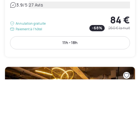
|
3.9
/5
27 Avis
84 €
Annulation gratuite
-
68
%
260 €
la nuit
Paiement à l'hôtel
11h - 18h