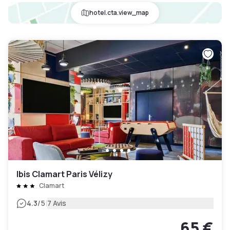
hotel.cta.view_map
Ibis Clamart Paris Vélizy
Clamart
|
4.3
/5
7 Avis
65 €