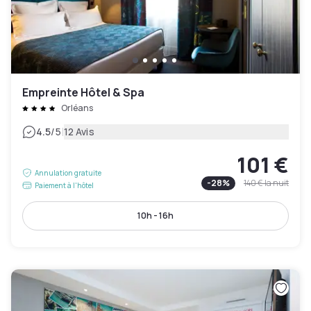
Empreinte Hôtel & Spa
Orléans
|
4.5
/5
12 Avis
101 €
Annulation gratuite
-
28
%
140 €
la nuit
Paiement à l'hôtel
10h - 16h