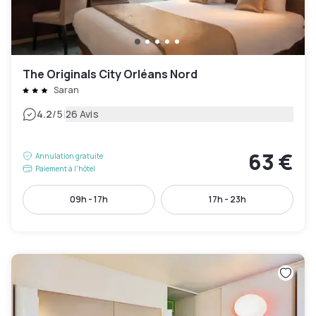
The Originals City Orléans Nord
Saran
|
4.2
/5
26 Avis
63 €
Annulation gratuite
Paiement à l'hôtel
09h - 17h
17h - 23h