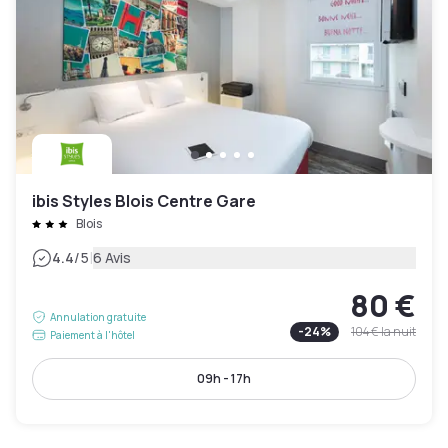
ibis Styles Blois Centre Gare
Blois
|
4.4
/5
6 Avis
80 €
Annulation gratuite
-
24
%
104 €
la nuit
Paiement à l'hôtel
09h - 17h