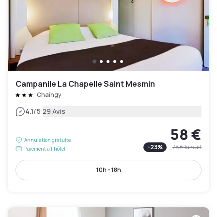
Campanile La Chapelle Saint Mesmin
Chaingy
|
4.1
/5
29 Avis
58 €
Annulation gratuite
-
23
%
75 €
la nuit
Paiement à l'hôtel
10h - 18h