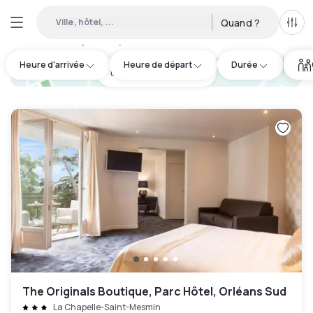
Ville, hôtel, ...
Quand ?
Tous
Hôtels de jour disponibles à Centre-Val de Loire
:
14
Heure d'arrivée
Heure de départ
Durée
hotel.cta.view_map
The Originals Boutique, Parc Hôtel, Orléans Sud
La Chapelle-Saint-Mesmin