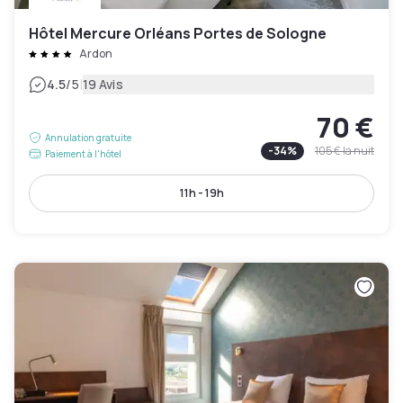
Hôtel Mercure Orléans Portes de Sologne
Ardon
|
4.5
/5
19 Avis
70 €
Annulation gratuite
-
34
%
105 €
la nuit
Paiement à l'hôtel
11h - 19h