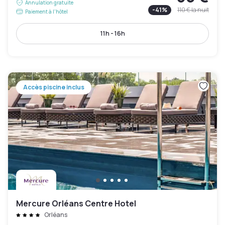
Annulation gratuite
-
41
%
110 €
la nuit
Paiement à l'hôtel
11h - 16h
Accès piscine inclus
Mercure Orléans Centre Hotel
Orléans