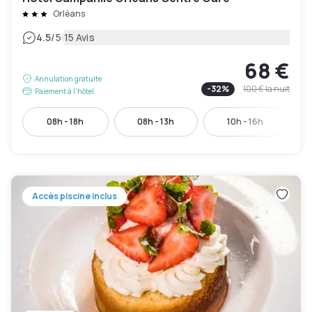
Orléans
|
4.5
/5
15 Avis
68 €
Annulation gratuite
-
32
%
100 €
la nuit
Paiement à l'hôtel
08h - 18h
08h - 13h
10h - 16h
Accès piscine inclus