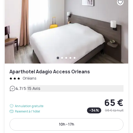
Aparthotel Adagio Access Orleans
Orléans
|
4.7
/5
15 Avis
65 €
Annulation gratuite
-
34
%
98 €
la nuit
Paiement à l'hôtel
10h - 17h