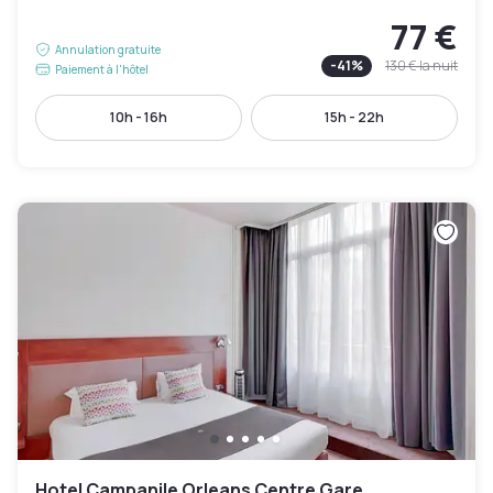
77 €
Annulation gratuite
-
41
%
130 €
la nuit
Paiement à l'hôtel
10h - 16h
15h - 22h
Hotel Campanile Orleans Centre Gare