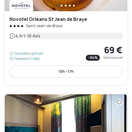
Novotel Orléans St Jean de Braye
Saint-Jean-de-Braye
|
4.5
/5
16 Avis
69 €
Annulation gratuite
-
34
%
104 €
la nuit
Paiement à l'hôtel
10h - 17h