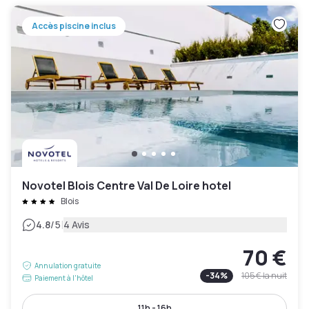
Accès piscine inclus
Novotel Blois Centre Val De Loire hotel
Blois
|
4.8
/5
4 Avis
70 €
Annulation gratuite
-
34
%
105 €
la nuit
Paiement à l'hôtel
11h - 16h