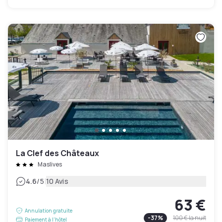
La Clef des Châteaux
Maslives
|
4.6
/5
10 Avis
63 €
Annulation gratuite
-
37
%
100 €
la nuit
Paiement à l'hôtel