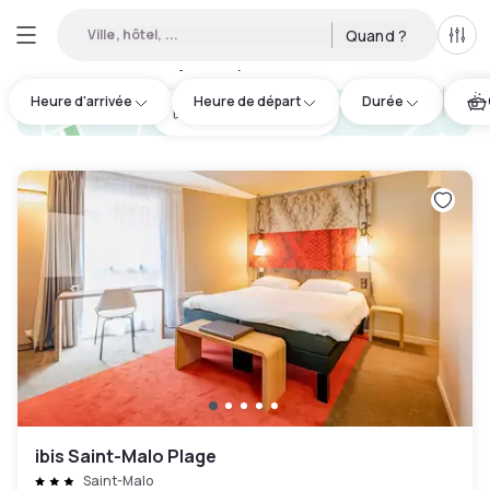
Ville, hôtel, ...
Quand ?
Tous
Hôtels de jour disponibles à Dinard
:
2
Heure d'arrivée
Heure de départ
Durée
hotel.cta.view_map
ibis Saint-Malo Plage
Saint-Malo