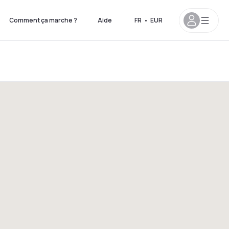
Comment ça marche ?
Aide
FR
•
EUR