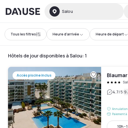
Dayuse
Salou
Tous les filtres
Heure d'arrivée
Heure de départ
Hôtels de jour disponibles à Salou
:
1
Blaumar
Accès piscine inclus
Sa
|
4.7
/5
9 
Annulation 
Paiement à 
10h - 