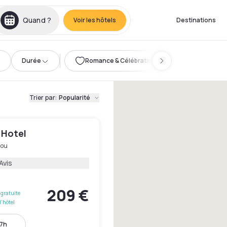
Quand ?
Voir les hôtels
Destinations
Durée
Romance & Célébration
Trier par
:
Popularité
 Hotel
lou
Avis
209 €
gratuite
l'hôtel
17h