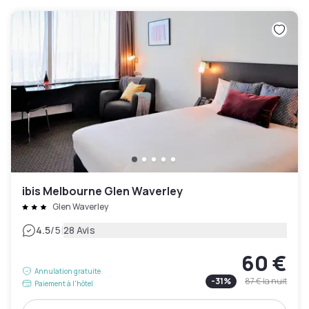
ibis Melbourne Glen Waverley
Glen Waverley
|
4.5
/5
28 Avis
60 €
Annulation gratuite
-
31
%
87 €
la nuit
Paiement à l'hôtel