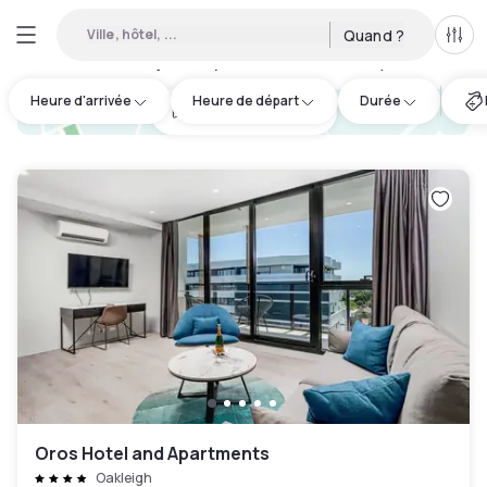
Ville, hôtel, ...
Quand ?
Tous
Hôtels de jour disponibles à Monash City
:
8
Heure d'arrivée
Heure de départ
Durée
hotel.cta.view_map
Oros Hotel and Apartments
Oakleigh