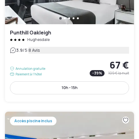
Punthill Oakleigh
Hughesdale
|
3.9
/5
8 Avis
67 €
Annulation gratuite
-
39
%
109 €
la nuit
Paiement à l'hôtel
10h - 15h
Accès piscine inclus