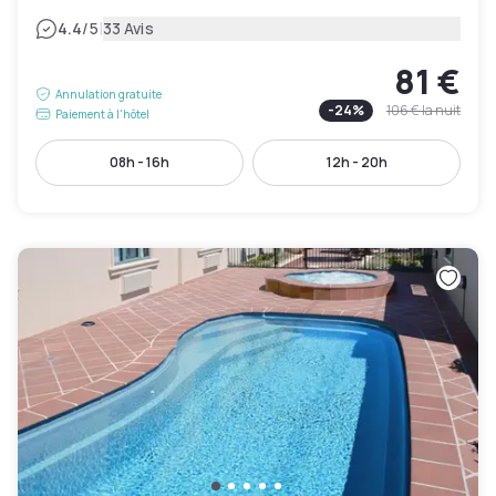
|
4.4
/5
33 Avis
81 €
Annulation gratuite
-
24
%
106 €
la nuit
Paiement à l'hôtel
08h - 16h
12h - 20h