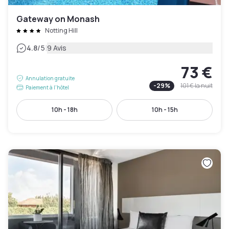
Gateway on Monash
Notting Hill
|
4.8
/5
9 Avis
73 €
Annulation gratuite
-
29
%
101 €
la nuit
Paiement à l'hôtel
10h - 18h
10h - 15h