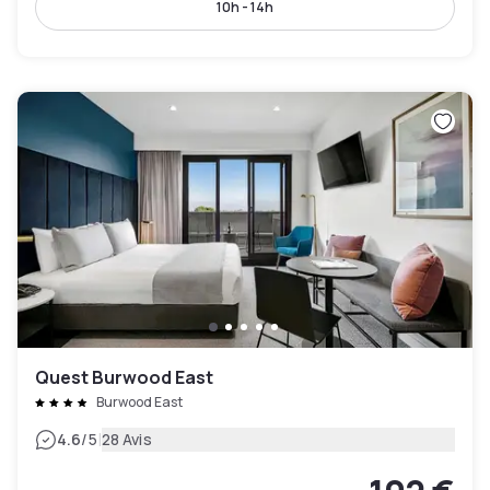
10h - 14h
Quest Burwood East
Burwood East
|
4.6
/5
28 Avis