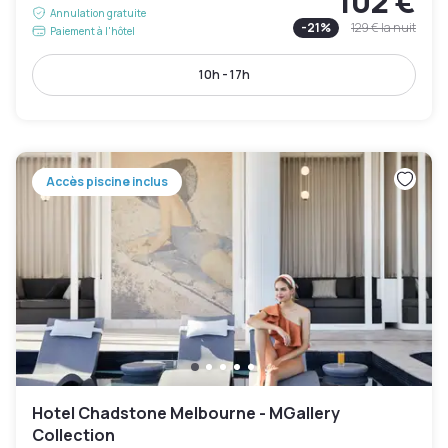
102 €
Annulation gratuite
-
21
%
129 €
la nuit
Paiement à l'hôtel
10h - 17h
Accès piscine inclus
Hotel Chadstone Melbourne - MGallery
Collection