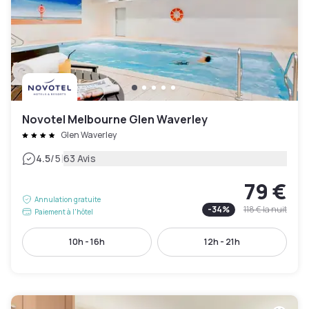
Novotel Melbourne Glen Waverley
Glen Waverley
|
4.5
/5
63 Avis
79 €
Annulation gratuite
-
34
%
118 €
la nuit
Paiement à l'hôtel
10h - 16h
12h - 21h