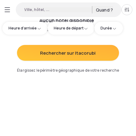
Ville, hôtel, ...
Quand ?
Tous
Aucun hôtel disponible
Heure d'arrivée
Heure de départ
Durée
Essayez d'ajuster votre recherche
:
Rechercher sur Itacorubi
Élargissez le périmètre géographique de votre recherche